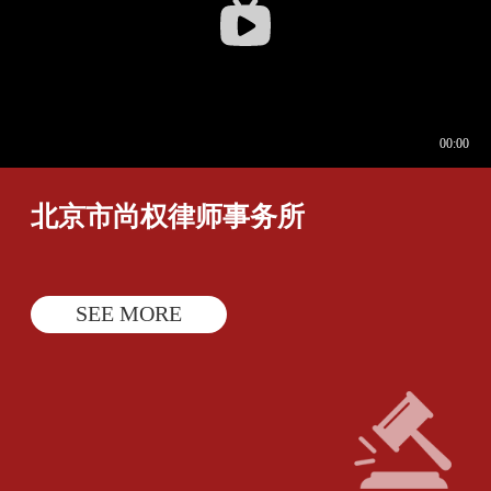
定具体案件中洗钱活动参
通后，委托杨岚律师代理
与行为所涉罪名，再判断
此案。经多次沟通了解，
该行为对相应犯罪所发挥
该案涉及共同犯罪问题，
的功能，最终确定具体犯
核心争议焦点是李某某是
罪主从犯的认定标准，实
否与案涉其他行为人具有
现妥当归责。通过考察洗
共同犯罪故意。杨岚律师
钱活动参与行为的对象、
综合李某某在犯意发起阶
内容与危害后果，可确定
段、犯罪预备阶段、犯罪
北京市尚权律师事务所
洗
SEE MORE