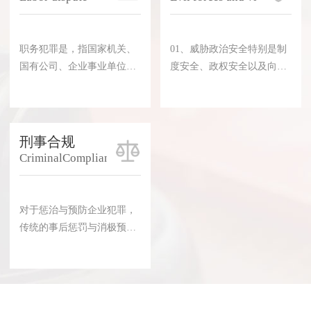
毒)、吗啡、大麻、可卡因以
及国家规定管制的其他能够
使人形成瘾癖的麻醉药品和
职务犯罪是，指国家机关、
01、威胁政治安全特别是制
精神药品。《中华人民共和
国有公司、企业事业单位、
度安全、政权安全以及向政
国刑法》第6章第7节共11条2
人民团体工作人员利用已有
治领域渗透的黑恶势力;02、
7款专门规定了有关毒品犯罪
职权，贪污、贿赂、徇私舞
采取暴力、威胁等手段把持
的罪名和处罚。刑法规定，
弊、滥用职权、玩忽职守，
基层政权、横行乡里或利用
毒品犯罪包括走私、贩卖、
侵犯公民人身权利、民主权
家族、宗族势力欺压残害百
刑事合规
运输、制造毒品罪，非法持
利，破坏国家对公务活动的
姓、称霸一方的村霸乡霸;0
CriminalCompliance
有毒品罪，包
规章规范，依照刑法应当予
3、破坏农村治安秩序，通过
以刑事处罚的犯罪，包括
霸选骗选贿选等方式干扰破
《刑法》规定的“贪污贿赂
坏农村基层换届选举、垄断
对于惩治与预防企业犯罪，
罪”、“渎职罪”和国家机关工
农村经济资源、侵吞农村集
传统的事后惩罚与消极预防
作人员利用职权实施的
体财产的黑恶势力;04、在征
途径始终效果难彰。发轫于
地、租地、拆迁、工程项目
西方国家的刑事合规(Crimin
建设等过程中煽动闹事的黑
alCompliance)在惩治与预防
恶势力;05、在高校园区、工
企业犯罪中的作用正日益受
业园区、城中村、城乡结合