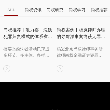
ALL
尚权资讯
尚权研究
尚权学习
尚权推荐
尚权推荐丨敬力嘉：洗钱
尚权案例丨杨岚律师办理
犯罪归责模式的体系省思
的寻衅滋事案终获无罪决
与厘清
定
摘要当前洗钱活动已形成
杨岚北京尚权律师事务所
多环节、多主体、多样
律师尚权金融证券犯罪研
态、多时点的上下游产业
究与辩护部副主任近日，
链，适用单独正犯与传统
我所杨岚律师办理的寻衅
共犯归责模式均不能准确
滋事案，侦查机关对李某
厘清洗钱活动参与行为的
某作出终止侦查决定书。2
实质不法内涵。应适用上
025年3月，侦查机关以寻
下游归责模式，遵循结构-
衅滋事罪对李某某予以拘
功能的归责标准，先厘清
留，后李某某取保候审，
洗钱活动具体构造，并确
向杨岚律师寻求建议。沟