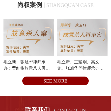
到各国重视。作为一个充满
尚权案例
SHANGQUAN CASE
部、流动
张力的概念，刑事合规体现
了风险社会刑罚积极一般预
防的理念，具有犯罪预防前
置化和私(企业)有化等特
点。企业刑事合规的动力不
但来自于现代公司治理中的
企业内部风险管理需要，同
时也离不开国家刑事政策的
正向激励和反向归咎。虽然
毛立新、张旭华律师承
毛立新、王耀刚、高文
我国企业已普
办：曹红彬故意杀人再审
龙、张旭华等律师承办：
案获无罪
缪新华一家五口故意杀人
SEE MORE
再审案获无罪
联系我们
CONTACT US