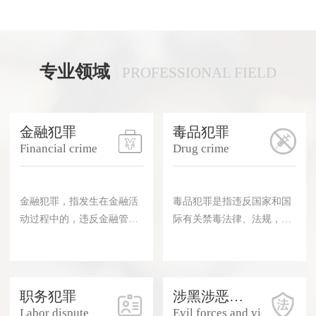
专业领域
PROFESSIONAL FIELD
金融犯罪
毒品犯罪
Financial crime
Drug crime
金融犯罪，指发生在金融活
毒品犯罪是指违反国家和国
动过程中的，违反金融管理
际有关禁毒法律、法规，破
法规，破坏金融管理秩序，
坏毒品管制活动，应该受到
依法应受刑罚处罚的行为。
刑法处罚的犯罪行为。根据
诸如洗钱、金融诈骗等均是
《中华人民共和国刑法》第3
我们日常生活里所熟悉的金
57条规定，毒品是指鸦片、
职务犯罪
涉黑涉恶及暴力犯罪
融犯罪类型。
海洛因、甲基苯丙胺(冰
Labor dispute
Evil forces and violence